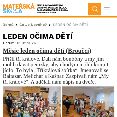
Drobečková navigace
Domů
Co Je Nového?
LEDEN OČIMA DĚTÍ
LEDEN OČIMA DĚTÍ
Datum:
01.02.2026
Měsíc leden očima dětí (Broučci)
Přišli tři králové. Dali nám bonbóny a my jim
mohli dávat penízky, aby chudým mohli koupit
jídlo. To byla „Tříkrálová sbírka“. Jmenovali se
Baltazar, Melichar a Kašpar. Zazpívali nám „My
tři králové“. A udělali nám nápis na dveře.