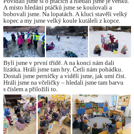
Povídali jsme si o ptácích a hledali jsme je venku.
A místo hledání ptáčků jsme se koulovali a
bobovali jsme. Na lopatách. A kluci stavěli velký
kopec a my jsme velký koule kutáleli z kopce.
Byli jsme v první třídě. A na konci nám dali
lízátka. Hráli jsme tam hry. Četli nám pohádku.
Dostali jsme perníčky a viděli jsme, jak umí číst.
Hráli jsme na včeličky – hledali jsme tam barvu
s číslem a přiložili to.