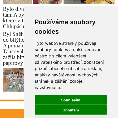
Bylo divadlo „Chlupáčova velká cesta“. Zpívali
tam. A byly tam barvičky a měli tam lampičku,
která svítila a dělala, že sněží. Byl tam horolezec a
Používáme soubory
Chlupáč mu pomohl vylézt nahoru.
cookies
Byl Sněhulácký den, všichni jsme byli převlečený
do bílýho. Udělali jsme si klobouky, néé – hrnec.
Tyto webové stránky používají
A pomalovala nás paní učitelka Kačenka.
soubory cookies a další sledovací
Tancovali jsme a byla bitva sněhová. Já už jsem
nástroje s cílem vylepšení
zažila bitvu. A postavili jsme hradby. A byly to
uživatelského prostředí, zobrazení
papírový koule a byla to remíza.
přizpůsobeného obsahu a reklam,
analýzy návštěvnosti webových
stránek a zjištění zdroje
návštěvnosti.
Souhlasím
Odmítám