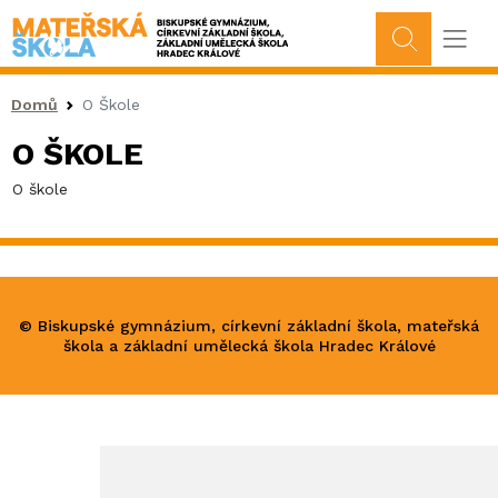
Drobečková navigace
Domů
O Škole
O ŠKOLE
O škole
© Biskupské gymnázium, církevní základní škola, mateřská
škola a základní umělecká škola Hradec Králové