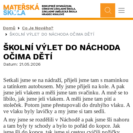
Drobečková navigace
Domů
Co Je Nového?
ŠKOLNÍ VÝLET DO NÁCHODA OČIMA DĚTÍ
ŠKOLNÍ VÝLET DO NÁCHODA
OČIMA DĚTÍ
Datum:
21.05.2026
Setkali jsme se na nádraží, přijeli jsme tam s maminkou
a tatínkem autobusem. My jsme přijeli na kole. A pak
jsme jeli vlakem a měli jsme tam svačinku. A mně se to
líbilo, jak jsme jeli vlakem. A měli jsme tam pití a
stoleček. Potom jsme přestupovali do druhýho vlaku. A
ve vlaku byly lavičky a my jsme si tam sedli.
A my jsme se rozdělili v Náchodě a pak jsme šli nahoru
a tam byly ty schody a bylo to pořád do kopce. Jak
jsme šli do kopce, tak jsme si cestou cvičili nožičky.