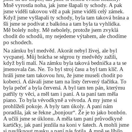
Mně vyrostla noha, jak jsme šlapali ty schody. A pak
jsme viděli takovou věž a pak jsme viděli celý zámek.
Když jsme vyšlapali ty schody, byla tam taková brána a
šli jsme se podívat z balkóna a tam byla ta vyhlídka.
Mě bolely nohy. Mě nebolely, protože jsem zvyklá
chodit do schodů, my nejedeme výtahem, ale chodíme
po schodech.
Na zámku byl medvěd. Akorát nebyl živej, ale byl
vycpanej. Můj brácha se ségrou ty medvědy zažili,
když byli malí. Na zámku byla taková bednička a ta se
jmenovala čas. Ne. To byl stroj času a byl tam klíč. A
hráli jsme tam takovou hru, že jsme museli chodit po
koberci. A dávali jsme tam na listy červený tlačítka. To
byla pečeť a byla červená. A byl tam ten pán, kterýmu
patřily ty věci, a měl tam i paní. A ta paní tam měla
piano. To byla vévodkyně a vévoda. A my jsme si
prohlíželi pokoje. A byly tam úkoly. A paní nám
poradila, jak se řekne „bonjour“. Že je to jako bonbón.
A učili jsme se úklonu. A měla tam paní průvodkyně
kartičky, jak paní jezdila na koni v šatech. A mohli jsme
si navlíknout masku a paní nás fotila. A mně se líbilo,