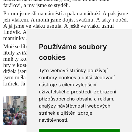
farářovi, a my jsme se styděli.
Potom jsme šli na náměstí a pak na nádraží. A pak jsme
jeli vlakem. A mohli jsme dojíst svačinu. A taky i oběd.
A já jsme ve vlaku usnula. A ještě ve vlaku usnul
Ludvík. A na nádraží si některý děti vyzvedly
maminky a tatínky.
Používáme soubory
Mně se líbilo všechno. Mně se líbila mašinka. Mně se
líbily zvířátka. Mně se líbil ten medvěd vycpanej. A
cookies
mně ty komnaty a celej zámek a zahrádka. Mě bavily ty
hry v kostele. Mně se líbilo, jak jsme šli po schodech, a
Tyto webové stránky používají
držela jsem se. A jak jsme se fotili a měli ty masky a já
jsem měla červenou. Já modrou. Já chlupatou. Já měl
soubory cookies a další sledovací
knírek. Já bych jel do Náchoda zítra zase.
nástroje s cílem vylepšení
uživatelského prostředí, zobrazení
přizpůsobeného obsahu a reklam,
analýzy návštěvnosti webových
stránek a zjištění zdroje
návštěvnosti.